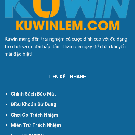
Kuwin
mang đến trải nghiệm cá cược đỉnh cao với đa dạng
trò chơi và ưu đãi hấp dẫn. Tham gia ngay để nhận khuyến
mãi đặc biệt!
LIÊN KẾT NHANH
Chính Sách Bảo Mật
Điều Khoản Sử Dụng
Chơi Có Trách Nhiệm
Miễn Trừ Trách Nhiệm