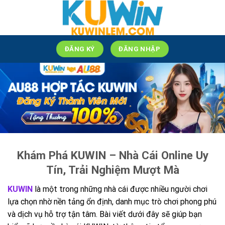
Bỏ
qua
nội
dung
ĐĂNG KÝ
ĐĂNG NHẬP
Khám Phá KUWIN – Nhà Cái Online Uy
Tín, Trải Nghiệm Mượt Mà
KUWIN
là một trong những nhà cái được nhiều người chơi
lựa chọn nhờ nền tảng ổn định, danh mục trò chơi phong phú
và dịch vụ hỗ trợ tận tâm. Bài viết dưới đây sẽ giúp bạn