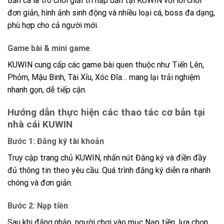
Bắn cá là trò chơi giải trí hấp dẫn tại KUWIN với lối chơi
đơn giản, hình ảnh sinh động và nhiều loại cá, boss đa dạng,
phù hợp cho cả người mới.
Game bài & mini game
KUWIN cung cấp các game bài quen thuộc như Tiến Lên,
Phỏm, Mậu Binh, Tài Xỉu, Xóc Đĩa… mang lại trải nghiệm
nhanh gọn, dễ tiếp cận.
Hướng dẫn thực hiện các thao tác cơ bản tại
nhà cái KUWIN
Bước 1: Đăng ký tài khoản
Truy cập trang chủ KUWIN, nhấn nút Đăng ký và điền đầy
đủ thông tin theo yêu cầu. Quá trình đăng ký diễn ra nhanh
chóng và đơn giản.
Bước 2: Nạp tiền
Sau khi đăng nhập, người chơi vào mục Nạp tiền, lựa chọn