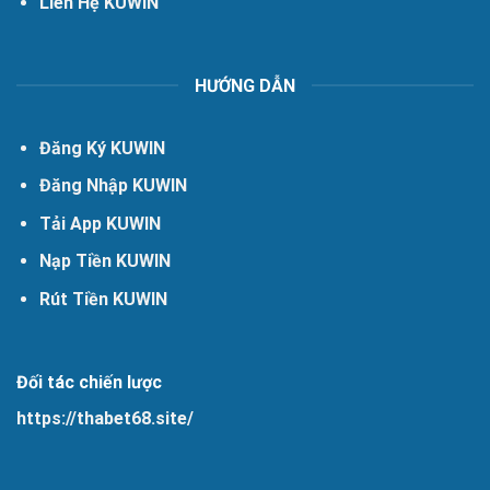
Liên Hệ KUWIN
HƯỚNG DẪN
Đăng Ký KUWIN
Đăng Nhập KUWIN
Tải App KUWIN
Nạp Tiền KUWIN
Rút Tiền KUWIN
Đối tác chiến lược
https://thabet68.site/