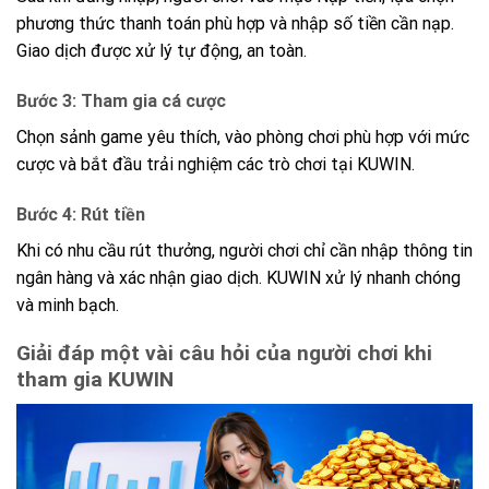
phương thức thanh toán phù hợp và nhập số tiền cần nạp.
Giao dịch được xử lý tự động, an toàn.
Bước 3: Tham gia cá cược
Chọn sảnh game yêu thích, vào phòng chơi phù hợp với mức
cược và bắt đầu trải nghiệm các trò chơi tại KUWIN.
Bước 4: Rút tiền
Khi có nhu cầu rút thưởng, người chơi chỉ cần nhập thông tin
ngân hàng và xác nhận giao dịch. KUWIN xử lý nhanh chóng
và minh bạch.
Giải đáp một vài câu hỏi của người chơi khi
tham gia KUWIN