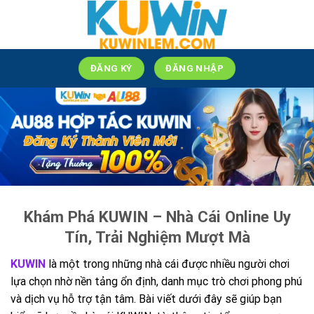
Bỏ
qua
nội
dung
ĐĂNG KÝ
ĐĂNG NHẬP
Khám Phá KUWIN – Nhà Cái Online Uy
Tín, Trải Nghiệm Mượt Mà
KUWIN
là một trong những nhà cái được nhiều người chơi
lựa chọn nhờ nền tảng ổn định, danh mục trò chơi phong phú
và dịch vụ hỗ trợ tận tâm. Bài viết dưới đây sẽ giúp bạn