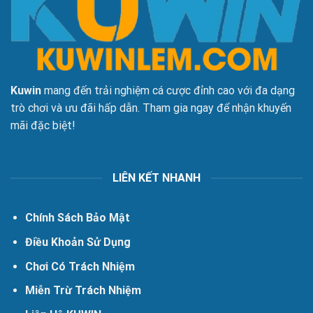
Kuwin
mang đến trải nghiệm cá cược đỉnh cao với đa dạng
trò chơi và ưu đãi hấp dẫn. Tham gia ngay để nhận khuyến
mãi đặc biệt!
LIÊN KẾT NHANH
Chính Sách Bảo Mật
Điều Khoản Sử Dụng
Chơi Có Trách Nhiệm
Miễn Trừ Trách Nhiệm