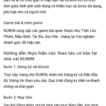
Bắn cá là trò chơi giải trí hấp dẫn tại KUWIN với lối chơi
đơn giản, hình ảnh sinh động và nhiều loại cá, boss đa dạng,
phù hợp cho cả người mới.
Game bài & mini game
KUWIN cung cấp các game bài quen thuộc như Tiến Lên,
Phỏm, Mậu Binh, Tài Xỉu, Xóc Đĩa… mang lại trải nghiệm
nhanh gọn, dễ tiếp cận.
Hướng dẫn thực hiện các thao tác cơ bản tại
nhà cái KUWIN
Bước 1: Đăng ký tài khoản
Truy cập trang chủ KUWIN, nhấn nút Đăng ký và điền đầy
đủ thông tin theo yêu cầu. Quá trình đăng ký diễn ra nhanh
chóng và đơn giản.
Bước 2: Nạp tiền
Sau khi đăng nhập, người chơi vào mục Nạp tiền, lựa chọn