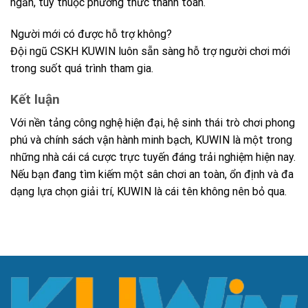
ngắn, tùy thuộc phương thức thanh toán.
Người mới có được hỗ trợ không?
Đội ngũ CSKH KUWIN luôn sẵn sàng hỗ trợ người chơi mới
trong suốt quá trình tham gia.
Kết luận
Với nền tảng công nghệ hiện đại, hệ sinh thái trò chơi phong
phú và chính sách vận hành minh bạch, KUWIN là một trong
những nhà cái cá cược trực tuyến đáng trải nghiệm hiện nay.
Nếu bạn đang tìm kiếm một sân chơi an toàn, ổn định và đa
dạng lựa chọn giải trí, KUWIN là cái tên không nên bỏ qua.