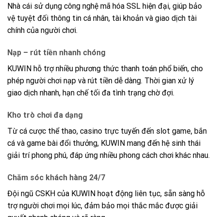
Nhà cái sử dụng công nghệ mã hóa SSL hiện đại, giúp bảo
vệ tuyệt đối thông tin cá nhân, tài khoản và giao dịch tài
chính của người chơi.
Nạp – rút tiền nhanh chóng
KUWIN hỗ trợ nhiều phương thức thanh toán phổ biến, cho
phép người chơi nạp và rút tiền dễ dàng. Thời gian xử lý
giao dịch nhanh, hạn chế tối đa tình trạng chờ đợi.
Kho trò chơi đa dạng
Từ cá cược thể thao, casino trực tuyến đến slot game, bắn
cá và game bài đổi thưởng, KUWIN mang đến hệ sinh thái
giải trí phong phú, đáp ứng nhiều phong cách chơi khác nhau.
Chăm sóc khách hàng 24/7
Đội ngũ CSKH của KUWIN hoạt động liên tục, sẵn sàng hỗ
trợ người chơi mọi lúc, đảm bảo mọi thắc mắc được giải