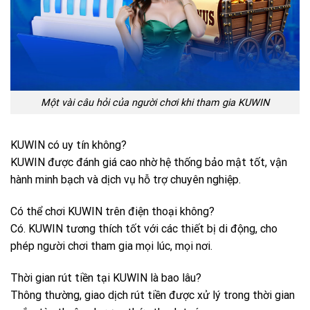
Một vài câu hỏi của người chơi khi tham gia KUWIN
KUWIN có uy tín không?
KUWIN được đánh giá cao nhờ hệ thống bảo mật tốt, vận
hành minh bạch và dịch vụ hỗ trợ chuyên nghiệp.
Có thể chơi KUWIN trên điện thoại không?
Có. KUWIN tương thích tốt với các thiết bị di động, cho
phép người chơi tham gia mọi lúc, mọi nơi.
Thời gian rút tiền tại KUWIN là bao lâu?
Thông thường, giao dịch rút tiền được xử lý trong thời gian