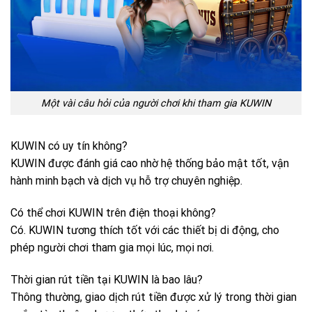
Một vài câu hỏi của người chơi khi tham gia KUWIN
KUWIN có uy tín không?
KUWIN được đánh giá cao nhờ hệ thống bảo mật tốt, vận
hành minh bạch và dịch vụ hỗ trợ chuyên nghiệp.
Có thể chơi KUWIN trên điện thoại không?
Có. KUWIN tương thích tốt với các thiết bị di động, cho
phép người chơi tham gia mọi lúc, mọi nơi.
Thời gian rút tiền tại KUWIN là bao lâu?
Thông thường, giao dịch rút tiền được xử lý trong thời gian