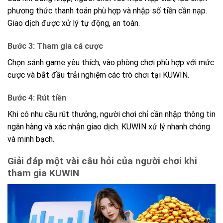
phương thức thanh toán phù hợp và nhập số tiền cần nạp.
Giao dịch được xử lý tự động, an toàn.
Bước 3: Tham gia cá cược
Chọn sảnh game yêu thích, vào phòng chơi phù hợp với mức
cược và bắt đầu trải nghiệm các trò chơi tại KUWIN.
Bước 4: Rút tiền
Khi có nhu cầu rút thưởng, người chơi chỉ cần nhập thông tin
ngân hàng và xác nhận giao dịch. KUWIN xử lý nhanh chóng
và minh bạch.
Giải đáp một vài câu hỏi của người chơi khi
tham gia KUWIN