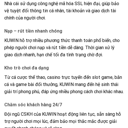
Nhà cái sử dụng công nghệ mã hóa SSL hiện đại, giúp bảo
vệ tuyệt đối thông tin cá nhân, tài khoản và giao dịch tài
chính của người chơi.
Nạp – rút tiền nhanh chóng
KUWIN hỗ trợ nhiều phương thức thanh toán phổ biến, cho
phép người chơi nạp và rút tiền dễ dàng. Thời gian xử lý
giao dịch nhanh, hạn chế tối đa tình trạng chờ đợi.
Kho trò chơi đa dạng
Từ cá cược thể thao, casino trực tuyến đến slot game, bắn
cá và game bài đổi thưởng, KUWIN mang đến hệ sinh thái
giải trí phong phú, đáp ứng nhiều phong cách chơi khác nhau.
Chăm sóc khách hàng 24/7
Đội ngũ CSKH của KUWIN hoạt động liên tục, sẵn sàng hỗ
trợ người chơi mọi lúc, đảm bảo mọi thắc mắc được giải