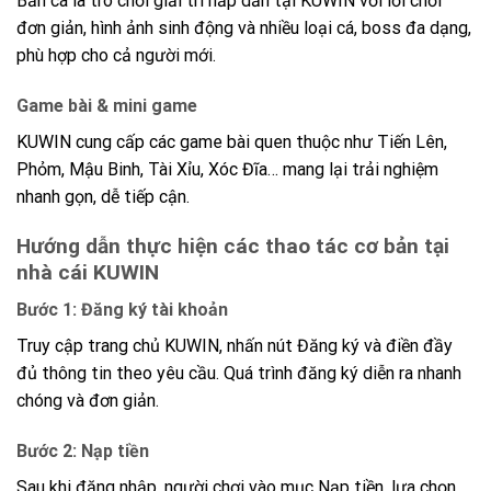
Bắn cá là trò chơi giải trí hấp dẫn tại KUWIN với lối chơi
đơn giản, hình ảnh sinh động và nhiều loại cá, boss đa dạng,
phù hợp cho cả người mới.
Game bài & mini game
KUWIN cung cấp các game bài quen thuộc như Tiến Lên,
Phỏm, Mậu Binh, Tài Xỉu, Xóc Đĩa… mang lại trải nghiệm
nhanh gọn, dễ tiếp cận.
Hướng dẫn thực hiện các thao tác cơ bản tại
nhà cái KUWIN
Bước 1: Đăng ký tài khoản
Truy cập trang chủ KUWIN, nhấn nút Đăng ký và điền đầy
đủ thông tin theo yêu cầu. Quá trình đăng ký diễn ra nhanh
chóng và đơn giản.
Bước 2: Nạp tiền
Sau khi đăng nhập, người chơi vào mục Nạp tiền, lựa chọn