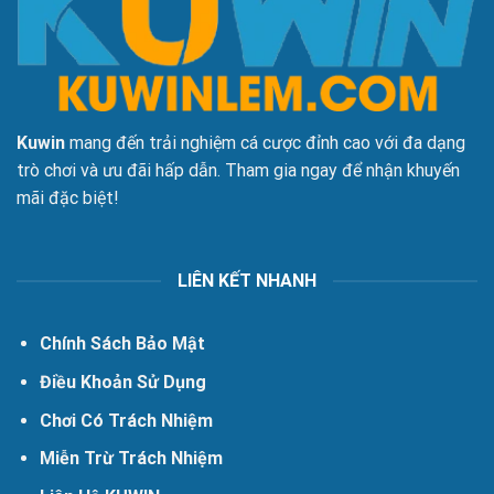
Kuwin
mang đến trải nghiệm cá cược đỉnh cao với đa dạng
trò chơi và ưu đãi hấp dẫn. Tham gia ngay để nhận khuyến
mãi đặc biệt!
LIÊN KẾT NHANH
Chính Sách Bảo Mật
Điều Khoản Sử Dụng
Chơi Có Trách Nhiệm
Miễn Trừ Trách Nhiệm