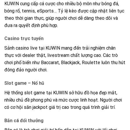
KUWIN cung cấp cá cược cho nhiều bộ môn như bóng đá,
bóng rổ, tennis, eSports… Tỷ lệ kèo được cập nhật liên tục
theo thời gian thực, giúp người chơi dễ dàng theo dõi và
đưa ra quyết định phù hợp.
Casino trực tuyến
Sảnh casino live tại KUWIN mang đến trải nghiệm chân
thực với dealer thật, livestream chất lượng cao. Các trò
chơi phổ biến như Baccarat, Blackjack, Roulette luôn thu hút
đông đảo người chơi.
Slot game – Nổ hũ
Hệ thống slot game tại KUWIN sở hữu đồ họa đẹp mắt,
nhiều chủ đề phong phú và mức cược linh hoạt. Người chơi
có cơ hội săn jackpot giá trị cao trong quá trình giải trí.
Bắn cá đổi thưởng