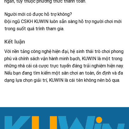
ngắn, tùy thuộc phương thức thanh toán.
Người mới có được hỗ trợ không?
Đội ngũ CSKH KUWIN luôn sẵn sàng hỗ trợ người chơi mới
trong suốt quá trình tham gia.
Kết luận
Với nền tảng công nghệ hiện đại, hệ sinh thái trò chơi phong
phú và chính sách vận hành minh bạch, KUWIN là một trong
những nhà cái cá cược trực tuyến đáng trải nghiệm hiện nay.
Nếu bạn đang tìm kiếm một sân chơi an toàn, ổn định và đa
dạng lựa chọn giải trí, KUWIN là cái tên không nên bỏ qua.