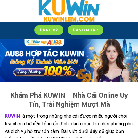
Bỏ
qua
nội
dung
ĐĂNG KÝ
ĐĂNG NHẬP
Khám Phá KUWIN – Nhà Cái Online Uy
Tín, Trải Nghiệm Mượt Mà
KUWIN
là một trong những nhà cái được nhiều người chơi
lựa chọn nhờ nền tảng ổn định, danh mục trò chơi phong phú
và dịch vụ hỗ trợ tận tâm. Bài viết dưới đây sẽ giúp bạn