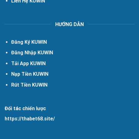
Liên Hệ KUWIN
HƯỚNG DẪN
Đăng Ký KUWIN
Đăng Nhập KUWIN
Tải App KUWIN
Nạp Tiền KUWIN
Rút Tiền KUWIN
Đối tác chiến lược
https://thabet68.site/