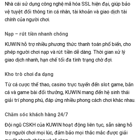
Nhà cái sử dụng công nghệ mã hóa SSL hiện đại, giúp bảo
vệ tuyệt đối thông tin cá nhân, tài khoản và giao dịch tài
chính của người chơi.
Nạp – rút tiền nhanh chóng
KUWIN hỗ trợ nhiều phương thức thanh toán phổ biến, cho
phép người chơi nạp và rút tiền dễ dàng. Thời gian xử lý
giao dịch nhanh, hạn chế tối đa tình trạng chờ đợi.
Kho trò chơi đa dạng
Từ cá cược thể thao, casino trực tuyến đến slot game, bắn
cá và game bài đổi thưởng, KUWIN mang đến hệ sinh thái
giải trí phong phú, đáp ứng nhiều phong cách chơi khác nhau.
Chăm sóc khách hàng 24/7
Đội ngũ CSKH của KUWIN hoạt động liên tục, sẵn sàng hỗ
trợ người chơi mọi lúc, đảm bảo mọi thắc mắc được giải