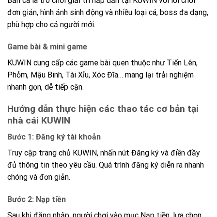
Bắn cá là trò chơi giải trí hấp dẫn tại KUWIN với lối chơi
đơn giản, hình ảnh sinh động và nhiều loại cá, boss đa dạng,
phù hợp cho cả người mới.
Game bài & mini game
KUWIN cung cấp các game bài quen thuộc như Tiến Lên,
Phỏm, Mậu Binh, Tài Xỉu, Xóc Đĩa… mang lại trải nghiệm
nhanh gọn, dễ tiếp cận.
Hướng dẫn thực hiện các thao tác cơ bản tại
nhà cái KUWIN
Bước 1: Đăng ký tài khoản
Truy cập trang chủ KUWIN, nhấn nút Đăng ký và điền đầy
đủ thông tin theo yêu cầu. Quá trình đăng ký diễn ra nhanh
chóng và đơn giản.
Bước 2: Nạp tiền
Sau khi đăng nhập, người chơi vào mục Nạp tiền, lựa chọn